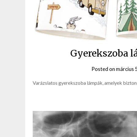
Gyerekszoba lá
Posted on
március 
Varázslatos gyerekszoba lámpák, amelyek biztons