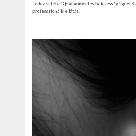
Fedezze fel a fájdalommentes bölcsességfog eltáv
professzionális ellátás.