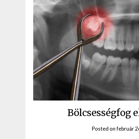
Bölcsességfog el
Posted on
február 2