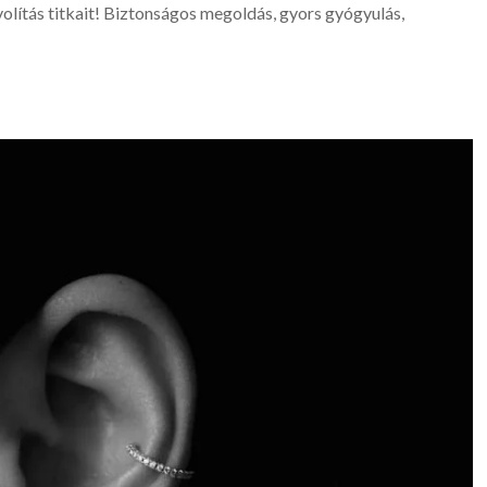
olítás titkait! Biztonságos megoldás, gyors gyógyulás,