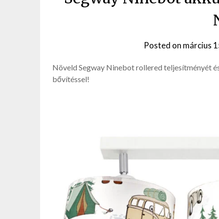
Posted on
március 1
Növeld Segway Ninebot rollered teljesítményét 
bővítéssel!