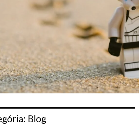
egória:
Blog