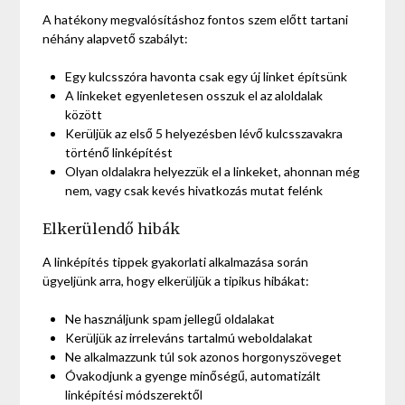
A hatékony megvalósításhoz fontos szem előtt tartani
néhány alapvető szabályt:
Egy kulcsszóra havonta csak egy új linket építsünk
A linkeket egyenletesen osszuk el az aloldalak
között
Kerüljük az első 5 helyezésben lévő kulcsszavakra
történő linképítést
Olyan oldalakra helyezzük el a linkeket, ahonnan még
nem, vagy csak kevés hivatkozás mutat felénk
Elkerülendő hibák
A linképítés tippek gyakorlati alkalmazása során
ügyeljünk arra, hogy elkerüljük a tipikus hibákat:
Ne használjunk spam jellegű oldalakat
Kerüljük az irreleváns tartalmú weboldalakat
Ne alkalmazzunk túl sok azonos horgonyszöveget
Óvakodjunk a gyenge minőségű, automatizált
linképítési módszerektől