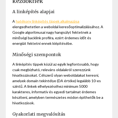
kezdőknek
A linképítés alapjai
A
hatékony linképítés tippek alkalmazása
elengedhetetlen a weboldal keresőoptimalizálásához. A
Google algoritmusai nagy hangsúlyt fektetnek a
minőségi backlink profilra, ezért érdemes időt és
energiát fektetni ennek kiépítésébe.
Minőségi szempontok
A linképítés tippek közül az egyik legfontosabb, hogy
csak megbízható, releváns oldalakról szerezzünk
hivatkozásokat. Célszerű olyan weboldalakat keresni,
amelyek domain tekintélye (DA értéke) legalább 10-es
szintű. A linkek elhelyezéséhez minimum 5000
karakteres, informatív és egyedi tartalmat érdemes
készíteni, amelyben természetes módon építhetők be a
hivatkozások.
Gyakorlati megvalósítás