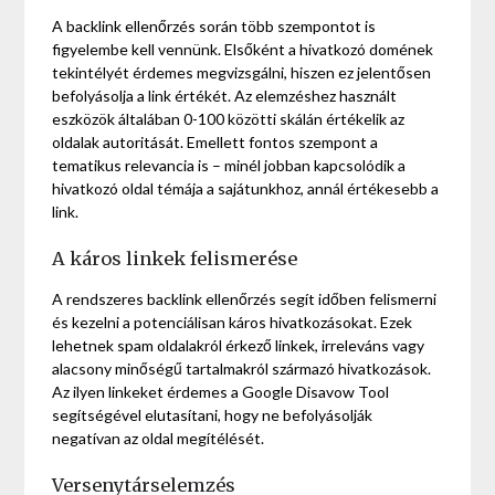
A backlink ellenőrzés során több szempontot is
figyelembe kell vennünk. Elsőként a hivatkozó domének
tekintélyét érdemes megvizsgálni, hiszen ez jelentősen
befolyásolja a link értékét. Az elemzéshez használt
eszközök általában 0-100 közötti skálán értékelik az
oldalak autoritását. Emellett fontos szempont a
tematikus relevancia is – minél jobban kapcsolódik a
hivatkozó oldal témája a sajátunkhoz, annál értékesebb a
link.
A káros linkek felismerése
A rendszeres backlink ellenőrzés segít időben felismerni
és kezelni a potenciálisan káros hivatkozásokat. Ezek
lehetnek spam oldalakról érkező linkek, irreleváns vagy
alacsony minőségű tartalmakról származó hivatkozások.
Az ilyen linkeket érdemes a Google Disavow Tool
segítségével elutasítani, hogy ne befolyásolják
negatívan az oldal megítélését.
Versenytárselemzés