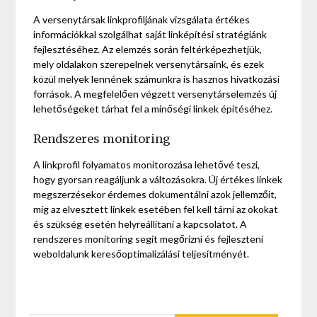
A versenytársak linkprofiljának vizsgálata értékes
információkkal szolgálhat saját linképítési stratégiánk
fejlesztéséhez. Az elemzés során feltérképezhetjük,
mely oldalakon szerepelnek versenytársaink, és ezek
közül melyek lennének számunkra is hasznos hivatkozási
források. A megfelelően végzett versenytárselemzés új
lehetőségeket tárhat fel a minőségi linkek építéséhez.
Rendszeres monitoring
A linkprofil folyamatos monitorozása lehetővé teszi,
hogy gyorsan reagáljunk a változásokra. Új értékes linkek
megszerzésekor érdemes dokumentálni azok jellemzőit,
míg az elvesztett linkek esetében fel kell tárni az okokat
és szükség esetén helyreállítani a kapcsolatot. A
rendszeres monitoring segít megőrizni és fejleszteni
weboldalunk keresőoptimalizálási teljesítményét.