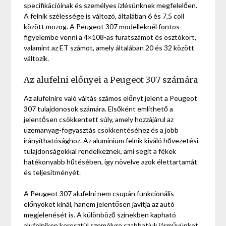
specifikációinak és személyes ízlésünknek megfelelően.
A felnik szélessége is változó, általában 6 és 7,5 coll
között mozog. A Peugeot 307 modelleknél fontos
figyelembe venni a 4×108-as furatszámot és osztókört,
valamint az ET számot, amely általában 20 és 32 között
változik.
Az alufelni előnyei a Peugeot 307 számára
Az alufelnire való váltás számos előnyt jelent a Peugeot
307 tulajdonosok számára. Elsőként említhető a
jelentősen csökkentett súly, amely hozzájárul az
üzemanyag-fogyasztás csökkentéséhez és a jobb
irányíthatósághoz. Az alumínium felnik kiváló hővezetési
tulajdonságokkal rendelkeznek, ami segít a fékek
hatékonyabb hűtésében, így növelve azok élettartamát
és teljesítményét.
A Peugeot 307 alufelni nem csupán funkcionális
előnyöket kínál, hanem jelentősen javítja az autó
megjelenését is. A különböző színekben kapható
alufelniken keresztül személyre szabhatjuk járművünket,