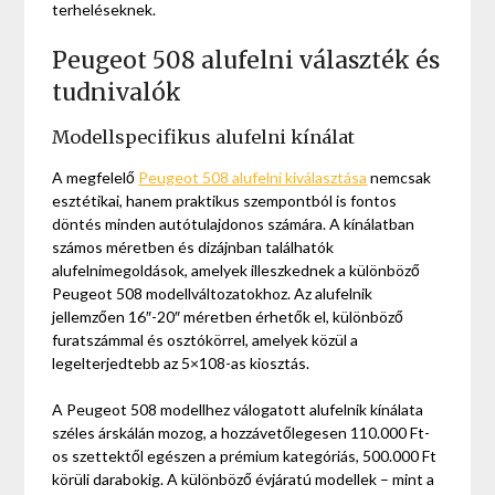
terheléseknek.
Peugeot 508 alufelni választék és
tudnivalók
Modellspecifikus alufelni kínálat
A megfelelő
Peugeot 508 alufelni kiválasztása
nemcsak
esztétikai, hanem praktikus szempontból is fontos
döntés minden autótulajdonos számára. A kínálatban
számos méretben és dizájnban találhatók
alufelnimegoldások, amelyek illeszkednek a különböző
Peugeot 508 modellváltozatokhoz. Az alufelnik
jellemzően 16″-20″ méretben érhetők el, különböző
furatszámmal és osztókörrel, amelyek közül a
legelterjedtebb az 5×108-as kiosztás.
A Peugeot 508 modellhez válogatott alufelnik kínálata
széles árskálán mozog, a hozzávetőlegesen 110.000 Ft-
os szettektől egészen a prémium kategóriás, 500.000 Ft
körüli darabokig. A különböző évjáratú modellek – mint a