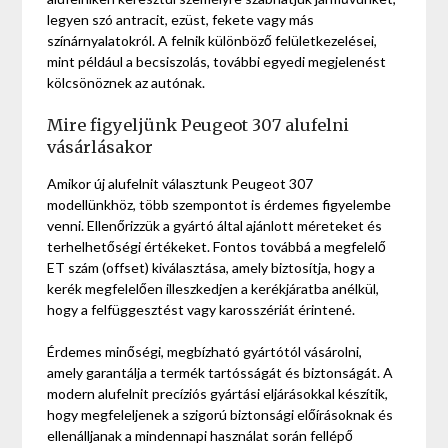
legyen szó antracit, ezüst, fekete vagy más
színárnyalatokról. A felnik különböző felületkezelései,
mint például a becsiszolás, további egyedi megjelenést
kölcsönöznek az autónak.
Mire figyeljünk Peugeot 307 alufelni
vásárlásakor
Amikor új alufelnit választunk Peugeot 307
modellünkhöz, több szempontot is érdemes figyelembe
venni. Ellenőrizzük a gyártó által ajánlott méreteket és
terhelhetőségi értékeket. Fontos továbbá a megfelelő
ET szám (offset) kiválasztása, amely biztosítja, hogy a
kerék megfelelően illeszkedjen a kerékjáratba anélkül,
hogy a felfüggesztést vagy karosszériát érintené.
Érdemes minőségi, megbízható gyártótól vásárolni,
amely garantálja a termék tartósságát és biztonságát. A
modern alufelnit precíziós gyártási eljárásokkal készítik,
hogy megfeleljenek a szigorú biztonsági előírásoknak és
ellenálljanak a mindennapi használat során fellépő