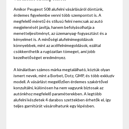
Amikor Peugeot 508 alufelni vásárlásáról döntünk,
érdemes figyelembe venni több szempontot is. A
megfelelő méretű és stílusú felni nemcsak az autó
megjelenését javítja, hanem befolyásolhatja a
menetteljesítményt, az üzemanyag-fogyasztást és a
kényelmet is. A minőségi alufelnimegoldások
könnyebbek, mint az acélfelnimegoldások, ezáltal
csökkenthetik a rugózatlan tömeget, ami jobb
kezelhetőséget eredményez.
A kínálatban számos márka megtalálható, köztük olyan
ismert nevek, mint a Borbet, Dotz, GMP, és több exkluzív
modell. A vásárlást megelőzően érdemes szakértővel
konzultálni, különösen ha nem vagyunk biztosak az
autónkhoz megfelelő paraméterekben. A legtöbb
alufelni készletek 4 darabos szettekben érhetők el, így
teljes garnitúrát vásárolhatunk egy lépésben.