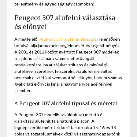
teljesítmény és egyediség egy csomóban!
Peugeot 307 alufelni választása
és előnyei
A megfelelő
Peugeot 307 alufelni választása
jelentősen
befolyásolja járművünk megjelenését és teljesítményét.
A 2001 és 2011 között gyártott Peugeot 307 modellek
tulajdonosai számára számos lehetőség áll
rendelkezésre, ha autójukat stílusos és minőségi
alufelnivel szeretnék felszerelni. Az alufelnire váltás
nemcsak esztétikai szempontból előnyös, hanem számos
gyakorlati előnyt is kínál a hagyományos acélfelnivel
szemben.
A Peugeot 307 alufelni típusai és méretei
A Peugeot 307 modellhez különböző méretű és
kialakítású alufelnit találhatunk a piacon. A
legnépszerűbb méretek közé tartoznak a 15, 16 és 18
colos változatok, amelyek közül választhatunk az autónk