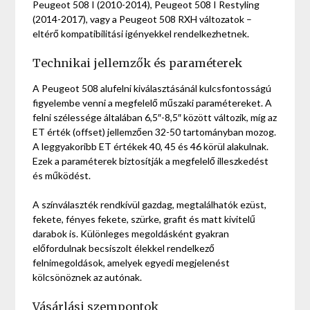
Peugeot 508 I (2010-2014), Peugeot 508 I Restyling
(2014-2017), vagy a Peugeot 508 RXH változatok –
eltérő kompatibilitási igényekkel rendelkezhetnek.
Technikai jellemzők és paraméterek
A Peugeot 508 alufelni kiválasztásánál kulcsfontosságú
figyelembe venni a megfelelő műszaki paramétereket. A
felni szélessége általában 6,5″-8,5″ között változik, míg az
ET érték (offset) jellemzően 32-50 tartományban mozog.
A leggyakoribb ET értékek 40, 45 és 46 körül alakulnak.
Ezek a paraméterek biztosítják a megfelelő illeszkedést
és működést.
A színválaszték rendkívül gazdag, megtalálhatók ezüst,
fekete, fényes fekete, szürke, grafit és matt kivitelű
darabok is. Különleges megoldásként gyakran
előfordulnak becsiszolt élekkel rendelkező
felnimegoldások, amelyek egyedi megjelenést
kölcsönöznek az autónak.
Vásárlási szempontok