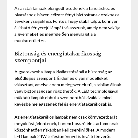
Az asztali lámpák elengedhetetlenek a tanuláshoz és
olvasáshoz, hiszen célzott fényt biztosítanak ezekhez a
tevékenységekhez. Fontos, hogy stabil talpú, könnyen
állítható fényerejű lámpát válasszunk, amely nem vakítja
a gyermeket és megfelelően megvilágítja a
munkaterületet.
Biztonság és energiatakarékosság
szempontjai
A gyerekszoba lámpa kiválasztásánál a biztonság az
elsődleges szempont. Érdemes olyan modelleket
választani, amelyek nem melegszenek túl, stabilan állnak
vagy biztonságosan rögzíthetők. A LED technológiával
működő lámpák ebből a szempontból kiválóak, mivel
kevésbé melegszenek fel és energiatakarékosak is.
Az energiatakarékos lámpák nem csak környezetbarát
megoldást jelentenek, hanem hosszú élettartamuknak
köszönhetően ritkábban kell cserélni őket. A modern
LED lámpák 24W teljesítménnyel is kiváló fényerőt