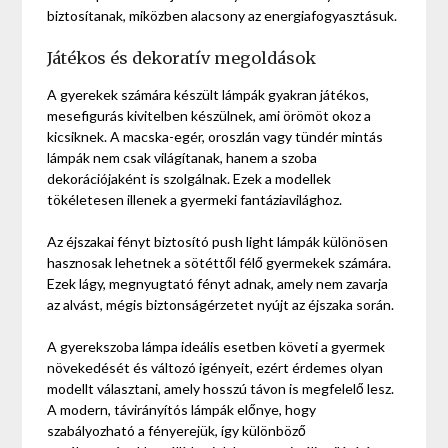
biztosítanak, miközben alacsony az energiafogyasztásuk.
Játékos és dekoratív megoldások
A gyerekek számára készült lámpák gyakran játékos,
mesefigurás kivitelben készülnek, ami örömöt okoz a
kicsiknek. A macska-egér, oroszlán vagy tündér mintás
lámpák nem csak világítanak, hanem a szoba
dekorációjaként is szolgálnak. Ezek a modellek
tökéletesen illenek a gyermeki fantáziavilághoz.
Az éjszakai fényt biztosító push light lámpák különösen
hasznosak lehetnek a sötéttől félő gyermekek számára.
Ezek lágy, megnyugtató fényt adnak, amely nem zavarja
az alvást, mégis biztonságérzetet nyújt az éjszaka során.
A gyerekszoba lámpa ideális esetben követi a gyermek
növekedését és változó igényeit, ezért érdemes olyan
modellt választani, amely hosszú távon is megfelelő lesz.
A modern, távirányítós lámpák előnye, hogy
szabályozható a fényerejük, így különböző