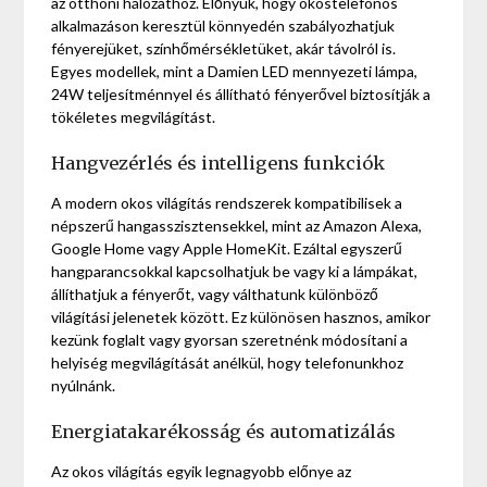
az otthoni hálózathoz. Előnyük, hogy okostelefonos
alkalmazáson keresztül könnyedén szabályozhatjuk
fényerejüket, színhőmérsékletüket, akár távolról is.
Egyes modellek, mint a Damien LED mennyezeti lámpa,
24W teljesítménnyel és állítható fényerővel biztosítják a
tökéletes megvilágítást.
Hangvezérlés és intelligens funkciók
A modern okos világítás rendszerek kompatibilisek a
népszerű hangasszisztensekkel, mint az Amazon Alexa,
Google Home vagy Apple HomeKit. Ezáltal egyszerű
hangparancsokkal kapcsolhatjuk be vagy ki a lámpákat,
állíthatjuk a fényerőt, vagy válthatunk különböző
világítási jelenetek között. Ez különösen hasznos, amikor
kezünk foglalt vagy gyorsan szeretnénk módosítani a
helyiség megvilágítását anélkül, hogy telefonunkhoz
nyúlnánk.
Energiatakarékosság és automatizálás
Az okos világítás egyik legnagyobb előnye az