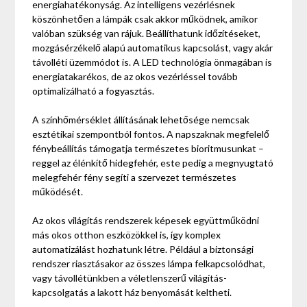
energiahatékonyság. Az intelligens vezérlésnek
köszönhetően a lámpák csak akkor működnek, amikor
valóban szükség van rájuk. Beállíthatunk időzítéseket,
mozgásérzékelő alapú automatikus kapcsolást, vagy akár
távolléti üzemmódot is. A LED technológia önmagában is
energiatakarékos, de az okos vezérléssel tovább
optimalizálható a fogyasztás.
A színhőmérséklet állításának lehetősége nemcsak
esztétikai szempontból fontos. A napszaknak megfelelő
fénybeállítás támogatja természetes bioritmusunkat –
reggel az élénkítő hidegfehér, este pedig a megnyugtató
melegfehér fény segíti a szervezet természetes
működését.
Az okos világítás rendszerek képesek együttműködni
más okos otthon eszközökkel is, így komplex
automatizálást hozhatunk létre. Például a biztonsági
rendszer riasztásakor az összes lámpa felkapcsolódhat,
vagy távollétünkben a véletlenszerű világítás-
kapcsolgatás a lakott ház benyomását keltheti.