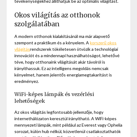
tevékenységekhez állíthatjuk be az optimális világítást.
Okos világítás az otthonok
szolgálatában
A modern otthonok kialakításánál ma már alapvető
szempont a praktikum és a kényelem. A
korszerű okos
világítás
rendszerek tökéletesen ötvözik a technológiai
innovációt és a mindennapi használhatóságot, lehetővé
téve, hogy otthonaink világítását akár távolról is
irányíthassuk. Ez az intelligens megoldás nemcsak
kényelmet, hanem jelentős energiamegtakarítást is
eredményez.
WiFi-képes lámpák és vezérlési
lehetőségek
Az okos világítás legfontosabb jellemzője, hogy
internethálózaton keresztül irányítható. A WiFi-képes
mennyezeti lámpák, mint például az Everest vagy Ophelia
sorozat, külön hub nélkül, közvetlenül csatlakoztathatók