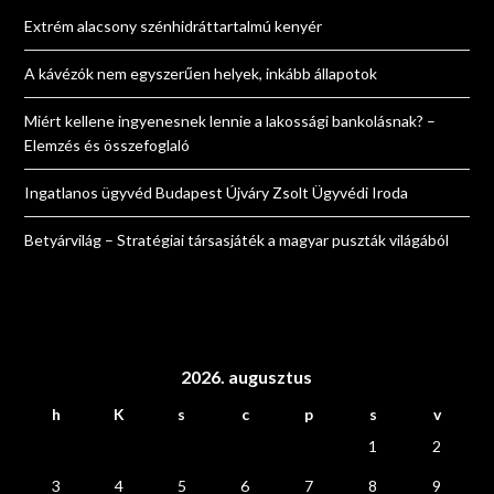
Extrém alacsony szénhidráttartalmú kenyér
A kávézók nem egyszerűen helyek, inkább állapotok
Miért kellene ingyenesnek lennie a lakossági bankolásnak? –
Elemzés és összefoglaló
Ingatlanos ügyvéd Budapest Újváry Zsolt Ügyvédi Iroda
Betyárvilág – Stratégiai társasjáték a magyar puszták világából
2026. augusztus
h
K
s
c
p
s
v
1
2
3
4
5
6
7
8
9