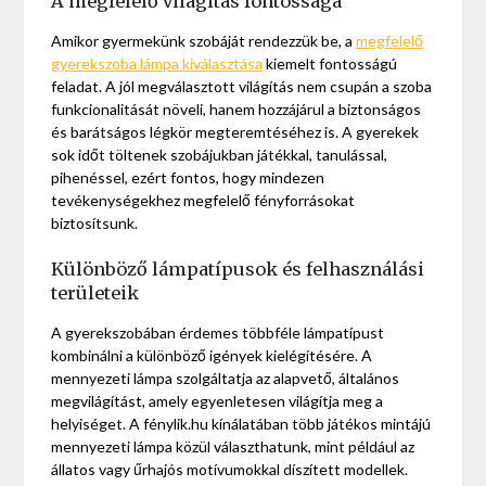
A megfelelő világítás fontossága
Amikor gyermekünk szobáját rendezzük be, a
megfelelő
gyerekszoba lámpa kiválasztása
kiemelt fontosságú
feladat. A jól megválasztott világítás nem csupán a szoba
funkcionalitását növeli, hanem hozzájárul a biztonságos
és barátságos légkör megteremtéséhez is. A gyerekek
sok időt töltenek szobájukban játékkal, tanulással,
pihenéssel, ezért fontos, hogy mindezen
tevékenységekhez megfelelő fényforrásokat
biztosítsunk.
Különböző lámpatípusok és felhasználási
területeik
A gyerekszobában érdemes többféle lámpatípust
kombinálni a különböző igények kielégítésére. A
mennyezeti lámpa szolgáltatja az alapvető, általános
megvilágítást, amely egyenletesen világítja meg a
helyiséget. A fénylik.hu kínálatában több játékos mintájú
mennyezeti lámpa közül választhatunk, mint például az
állatos vagy űrhajós motívumokkal díszített modellek.