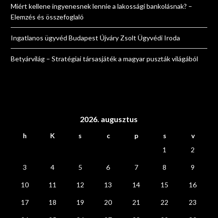
Miért kellene ingyenesnek lennie a lakossági bankolásnak? –
Elemzés és összefoglaló
Ingatlanos ügyvéd Budapest Újváry Zsolt Ügyvédi Iroda
Betyárvilág – Stratégiai társasjáték a magyar puszták világából
2026. augusztus
h
K
s
c
p
s
v
1
2
3
4
5
6
7
8
9
10
11
12
13
14
15
16
17
18
19
20
21
22
23