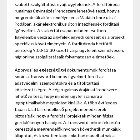
szabott szolgáltatást nyújt ügyfeleinek. A fordítóiroda
rugalmas ügyintézési rendszere lehetővé teszi, hogy a
megrendelők akár személyesen a Madách Imre utcai
irodában, akár elektronikus úton intézhessék fordítási
igényeiket. A szakértői csapat minden esetben
figyelembe veszi az ügyfelek egyedi kéréseit és a projekt
specifikus követelményeit. A fordítóiroda hétfőtől
péntekig 9:00-13:30 között várja ügyfeleit személyesen,
míg online szolgáltatásaik folyamatosan elérhetőek.
Az orvosi és egészségügyi dokumentumok fordítása
során a Transword különös figyelmet fordít az
adatvédelmi szempontokra és a titoktartási
kötelezettségre. A cég rugalmas árajánlati rendszere
lehetővé teszi, hogy minden ügyfél számára a
legoptimálisabb megoldást kínálják. A több évtizedes
tapasztalattal rendelkező projekt menedzserek
biztosítják, hogy a fordítási projektek minden fázisa
gördülékenyen haladjon. A Transword online felületén
keresztül a megrendelők nyomon követhetik munkájuk
állapotát, és közvetlen kapcsolatban maradhatnak a