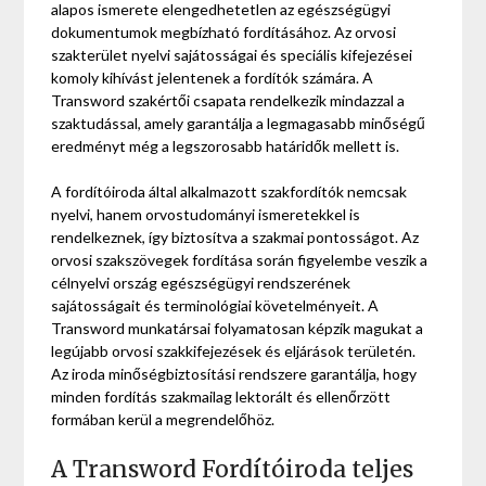
alapos ismerete elengedhetetlen az egészségügyi
dokumentumok megbízható fordításához. Az orvosi
szakterület nyelvi sajátosságai és speciális kifejezései
komoly kihívást jelentenek a fordítók számára. A
Transword szakértői csapata rendelkezik mindazzal a
szaktudással, amely garantálja a legmagasabb minőségű
eredményt még a legszorosabb határidők mellett is.
A fordítóiroda által alkalmazott szakfordítók nemcsak
nyelvi, hanem orvostudományi ismeretekkel is
rendelkeznek, így biztosítva a szakmai pontosságot. Az
orvosi szakszövegek fordítása során figyelembe veszik a
célnyelvi ország egészségügyi rendszerének
sajátosságait és terminológiai követelményeit. A
Transword munkatársai folyamatosan képzik magukat a
legújabb orvosi szakkifejezések és eljárások területén.
Az iroda minőségbiztosítási rendszere garantálja, hogy
minden fordítás szakmailag lektorált és ellenőrzött
formában kerül a megrendelőhöz.
A Transword Fordítóiroda teljes