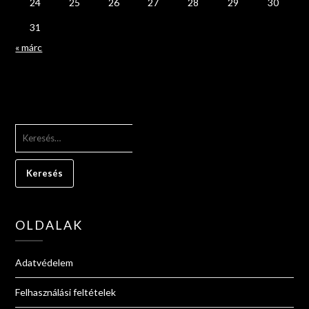
24
25
26
27
28
29
30
31
« márc
KERESÉS:
OLDALAK
Adatvédelem
Felhasználási feltételek