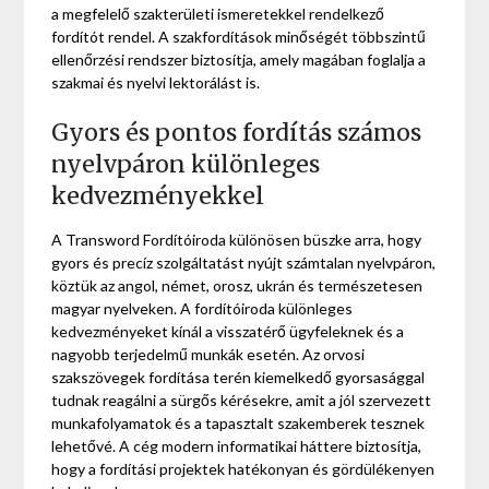
a megfelelő szakterületi ismeretekkel rendelkező
fordítót rendel. A szakfordítások minőségét többszintű
ellenőrzési rendszer biztosítja, amely magában foglalja a
szakmai és nyelvi lektorálást is.
Gyors és pontos fordítás számos
nyelvpáron különleges
kedvezményekkel
A Transword Fordítóiroda különösen büszke arra, hogy
gyors és precíz szolgáltatást nyújt számtalan nyelvpáron,
köztük az angol, német, orosz, ukrán és természetesen
magyar nyelveken. A fordítóiroda különleges
kedvezményeket kínál a visszatérő ügyfeleknek és a
nagyobb terjedelmű munkák esetén. Az orvosi
szakszövegek fordítása terén kiemelkedő gyorsasággal
tudnak reagálni a sürgős kérésekre, amit a jól szervezett
munkafolyamatok és a tapasztalt szakemberek tesznek
lehetővé. A cég modern informatikai háttere biztosítja,
hogy a fordítási projektek hatékonyan és gördülékenyen