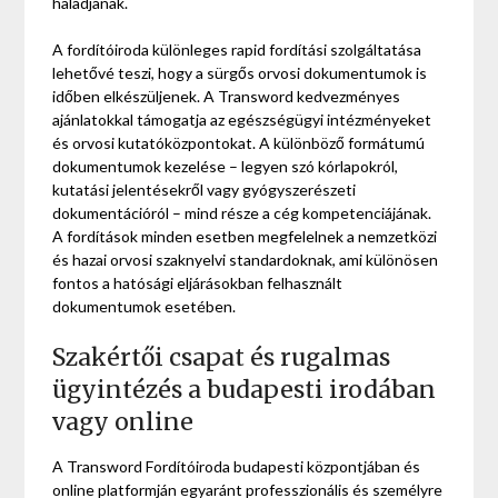
haladjanak.
A fordítóiroda különleges rapid fordítási szolgáltatása
lehetővé teszi, hogy a sürgős orvosi dokumentumok is
időben elkészüljenek. A Transword kedvezményes
ajánlatokkal támogatja az egészségügyi intézményeket
és orvosi kutatóközpontokat. A különböző formátumú
dokumentumok kezelése – legyen szó kórlapokról,
kutatási jelentésekről vagy gyógyszerészeti
dokumentációról – mind része a cég kompetenciájának.
A fordítások minden esetben megfelelnek a nemzetközi
és hazai orvosi szaknyelvi standardoknak, ami különösen
fontos a hatósági eljárásokban felhasznált
dokumentumok esetében.
Szakértői csapat és rugalmas
ügyintézés a budapesti irodában
vagy online
A Transword Fordítóiroda budapesti központjában és
online platformján egyaránt professzionális és személyre