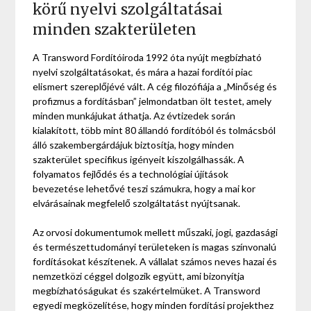
körű nyelvi szolgáltatásai
minden szakterületen
A Transword Fordítóiroda 1992 óta nyújt megbízható
nyelvi szolgáltatásokat, és mára a hazai fordítói piac
elismert szereplőjévé vált. A cég filozófiája a „Minőség és
profizmus a fordításban” jelmondatban ölt testet, amely
minden munkájukat áthatja. Az évtizedek során
kialakított, több mint 80 állandó fordítóból és tolmácsból
álló szakembergárdájuk biztosítja, hogy minden
szakterület specifikus igényeit kiszolgálhassák. A
folyamatos fejlődés és a technológiai újítások
bevezetése lehetővé teszi számukra, hogy a mai kor
elvárásainak megfelelő szolgáltatást nyújtsanak.
Az orvosi dokumentumok mellett műszaki, jogi, gazdasági
és természettudományi területeken is magas színvonalú
fordításokat készítenek. A vállalat számos neves hazai és
nemzetközi céggel dolgozik együtt, ami bizonyítja
megbízhatóságukat és szakértelmüket. A Transword
egyedi megközelítése, hogy minden fordítási projekthez