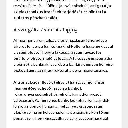
rezsiutalásért is – külön díjat számolnak fel, ami
gátolja
az elektronikus fizetések terjedését és bünteti a
tudatos pénzhasználót
.
A szolgáltatás mint alapjog
Ahhoz, hogy a digitalizáció és a gazdaság fehéredése
sikeres legyen, a
bankoknak fel kellene hagyniuk azzal
a szemlélettel
, hogy a
lakossági számlavezetés
önálló profittermelő üzletág
. A
lakosság ingyen adja
a pénzét
a banknak; cserébe
a banknak ingyen kellene
biztosítania
az infrastruktúrát a pénz mozgatásához.
A tranzakciós illeték teljes áthárítása morálisan
megkérdőjelezhető
, hiszen
a bankok
rekordnyereségeket érnek el
a kamatkörnyezet
változásain.
Az ingyenes bankolás
tehát nem ajándék
lenne a népnek, hanem
a méltányos viszonosság
alapköve
: ha én kölcsönadom a pénzem, ne kérj tőlem
pénzt azért, hogy visszaadhasd vagy továbbíthasd azt.