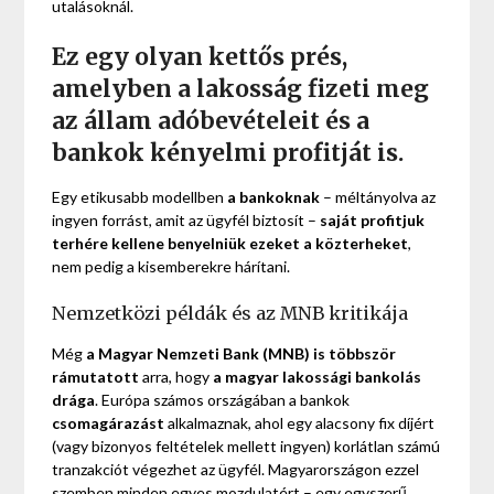
utalásoknál.
Ez egy olyan kettős prés,
amelyben a lakosság fizeti meg
az állam adóbevételeit és a
bankok kényelmi profitját is.
Egy etikusabb modellben
a bankoknak
– méltányolva az
ingyen forrást, amit az ügyfél biztosít –
saját profitjuk
terhére kellene benyelniük ezeket a közterheket
,
nem pedig a kisemberekre hárítani.
Nemzetközi példák és az MNB kritikája
Még
a Magyar Nemzeti Bank (MNB) is többször
rámutatott
arra, hogy
a magyar lakossági bankolás
drága
. Európa számos országában a bankok
csomagárazást
alkalmaznak, ahol egy alacsony fix díjért
(vagy bizonyos feltételek mellett ingyen) korlátlan számú
tranzakciót végezhet az ügyfél. Magyarországon ezzel
szemben minden egyes mozdulatért – egy egyszerű