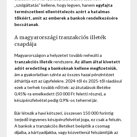
„szolgáltatás” kellene, hogy legyen, hanem
egyfajta
természetbeni ellentételezés azért a hatalmas
tőkéért, amit az emberek a bankok rendelkezésére
bocsátanak
.
A magyarországi tranzakciós illeték
csapdája
Magyarországon a helyzetet tovább nehezíti a
tranzakciós illeték
rendszere.
Az állam által kivetett
adót eredetileg a bankoknak kellene megfizetniük
,
ám a gyakorlatban szinte az összes hazai pénzintézet
áthárítja ezt az ügyfelekre. 2024-től és 2025-től ráadásul
ezek a terhek tovább nőttek: az átutalások illetéke
0,45%-ra emelkedett (50 000 Ft feletti részre), a
készpénzfelvétel pedig 0,9%-os teherrel jár.
Bár létezik a havi kétszeri, összesen 150 000 forintig
terjedő ingyenes készpénzfelvétel joga, ez csak a felszín.
A bankok a tranzakciós illetéket beépítik a csomag
díjaiba, a kártyadíjakba, vagy közvetlenül felszámítják az