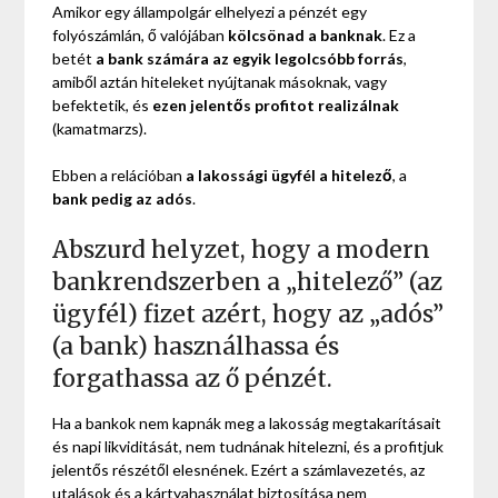
Amikor egy állampolgár elhelyezi a pénzét egy
folyószámlán, ő valójában
kölcsönad a banknak
. Ez a
betét
a bank számára az egyik legolcsóbb forrás
,
amiből aztán hiteleket nyújtanak másoknak, vagy
befektetik, és
ezen jelentős profitot realizálnak
(kamatmarzs).
Ebben a relációban
a lakossági ügyfél a hitelező
, a
bank pedig az adós
.
Abszurd helyzet, hogy a modern
bankrendszerben a „hitelező” (az
ügyfél) fizet azért, hogy az „adós”
(a bank) használhassa és
forgathassa az ő pénzét.
Ha a bankok nem kapnák meg a lakosság megtakarításait
és napi likviditását, nem tudnának hitelezni, és a profitjuk
jelentős részétől elesnének. Ezért a számlavezetés, az
utalások és a kártyahasználat biztosítása nem