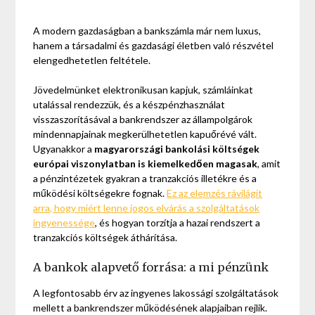
A modern gazdaságban a bankszámla már nem luxus,
hanem a társadalmi és gazdasági életben való részvétel
elengedhetetlen feltétele.
Jövedelmünket elektronikusan kapjuk, számláinkat
utalással rendezzük, és a készpénzhasználat
visszaszorításával a bankrendszer az állampolgárok
mindennapjainak megkerülhetetlen kapuőrévé vált.
Ugyanakkor a
magyarországi bankolási költségek
európai viszonylatban is kiemelkedően magasak
, amit
a pénzintézetek gyakran a tranzakciós illetékre és a
működési költségekre fognak.
Ez az elemzés rávilágít
arra, hogy miért lenne jogos elvárás a szolgáltatások
ingyenessége
, és hogyan torzítja a hazai rendszert a
tranzakciós költségek áthárítása.
A bankok alapvető forrása: a mi pénzünk
A legfontosabb érv az ingyenes lakossági szolgáltatások
mellett a bankrendszer működésének alapjaiban rejlik.