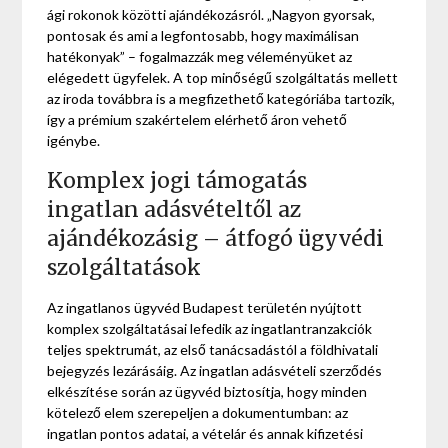
ági rokonok közötti ajándékozásról. „Nagyon gyorsak,
pontosak és ami a legfontosabb, hogy maximálisan
hatékonyak” – fogalmazzák meg véleményüket az
elégedett ügyfelek. A top minőségű szolgáltatás mellett
az iroda továbbra is a megfizethető kategóriába tartozik,
így a prémium szakértelem elérhető áron vehető
igénybe.
Komplex jogi támogatás
ingatlan adásvételtől az
ajándékozásig – átfogó ügyvédi
szolgáltatások
Az ingatlanos ügyvéd Budapest területén nyújtott
komplex szolgáltatásai lefedik az ingatlantranzakciók
teljes spektrumát, az első tanácsadástól a földhivatali
bejegyzés lezárásáig. Az ingatlan adásvételi szerződés
elkészítése során az ügyvéd biztosítja, hogy minden
kötelező elem szerepeljen a dokumentumban: az
ingatlan pontos adatai, a vételár és annak kifizetési