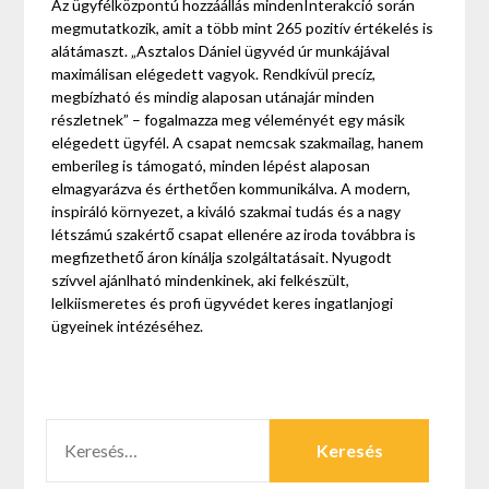
Az ügyfélközpontú hozzáállás mindenInterakció során
megmutatkozik, amit a több mint 265 pozitív értékelés is
alátámaszt. „Asztalos Dániel ügyvéd úr munkájával
maximálisan elégedett vagyok. Rendkívül precíz,
megbízható és mindig alaposan utánajár minden
részletnek” – fogalmazza meg véleményét egy másik
elégedett ügyfél. A csapat nemcsak szakmailag, hanem
emberileg is támogató, minden lépést alaposan
elmagyarázva és érthetően kommunikálva. A modern,
inspiráló környezet, a kiváló szakmai tudás és a nagy
létszámú szakértő csapat ellenére az iroda továbbra is
megfizethető áron kínálja szolgáltatásait. Nyugodt
szívvel ajánlható mindenkinek, aki felkészült,
lelkiismeretes és profi ügyvédet keres ingatlanjogi
ügyeinek intézéséhez.
KERESÉS: