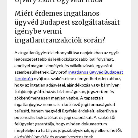
Miért érdemes ingatlanos
ügyvéd Budapest szolgáltatásait
igénybe venni
ingatlantranzakciók során?
Az ingatlanügyletek lebonyolítása napjainkban az egyik
legösszetettebb és legkockázatosabb jogi folyamat,
amellyel magánszemélyek és vállalkozások egyaránt
szembesülhetnek. Egy profi
ingatlanos ügyvéd Budapest
területén
nyújtott szakértelme elengedhetetlen ahhoz,
hogy az ingatlan adásvétel, ajándékozás vagy bármilyen
tulajdonjog-átruházás biztonságosan, jogszerűen és
zökkenőmentesen menjen végbe. A tapasztalt
ingatlanjogász nemcsak a kötelező jogi formaságokat
teljesíti, hanem megvédi ügyfelei érdekeit, elkerülve a
potenciális buktatókat és jogi csapdákat. A szakértői
felügyelet garantálja, hogy minden dokumentum
megfeleljen a hatályos jogszabályoknak, így elkerülhetők
a későbbi jogviták és anyagi veszteségek.