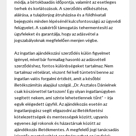
módja, a birtokbaadás időpontja, valamint az esetleges
terhek és korlátozások. A szerződés előkészítése,
aláírása, a tulajdonjog átruházása és a földhivatali
bejegyzés minden lépésénél kulcsfontosságú az ügyvédi
felügyelet. A szakértői támogatás tehermentesíti az
ügyfeleket és garantálja, hogy az adásvétel a
jogszabályoknak megfelelően menjen végbe.
Az ingatlan ajándékozási szerződés külön figyelmet
igényel, mivel bár formailag hasonló az adásvételi
szerződéshez, fontos különbségeket tartalmaz. Nem
tartalmaz vételárat, viszont fel kell tüntetni benne az
ingatlan valós forgalmi értékét, amit a későbbi
illetékszámítás alapjául szolgál. „Dr. Asztalos Dánielnek
csak köszönettel tartozom! Egy olyan ingatlanügyben
segített nekem, ami szinte lehetetlennek tűnt” – írja
egyik elégedett ügyfél. Az ajándékozás esetén az
ingatlanjogász segít eligazodni az illetékfizetési
kötelezettségek és mentességek között, ugyanis
egyenes ági rokonok és házastársak között az
ajándékozás illetékmentes. A megfelelő jogi tanácsadás
jelentős megtakarítást eredményezhet az ügyfelek