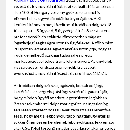
A
Újváry Zsolt Ügyvédi Iroda
2012 óta Budapest egyik
vezető és legmegbízhatóbb jogi szolgáltatója, amelyet a
Top 100 of Hungary verseny győztese címmel is
elismertek az ügyvédi irodák kategóriájában. A XI.
kerületi, könnyen megközelíthető irodában dolgozó 18
fős csapat – 5 ügyvéd, 5 ügyvédjelölt és 8 asszisztens –
professzionális és exkluzív környezetben várja az
ingatlanjogi segítségre szoruló ügyfeleket. A több mint
200 pozitív értékelés egyértelműen bizonyítja, hogy az
iroda kiemelkedő szakmai tudással és precíz
munkavégzéssel teljesíti ügyfelei igényeit. Az ügyfelek
visszajelzései rendszeresen emelik ki a csapat
gyorsaságát, megbízhatóságát és profi hozzáállását.
Az irodában dolgozó szakjogászok, köztük adójogi,
kártérítési és végrehajtási jogi szakértők garantálják,
hogy minden ügyfél az adott jogterületen legjobban
jártas szakemberrel dolgozhat együtt. Az ingatlanjog
területén szerzett hosszú évek tapasztalata lehetővé
teszi, hogy még a legbonyolultabb ingatlanügyletek is
zökkenőmentesen kerüljenek lebonyolításra, legyen szó
akár CSOK-kal történő ingatlanvásárlásról, akár egyenes