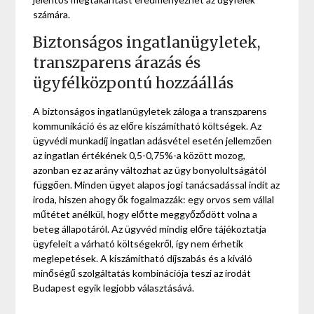
számára.
Biztonságos ingatlanügyletek,
transzparens árazás és
ügyfélközpontú hozzáállás
A biztonságos ingatlanügyletek záloga a transzparens
kommunikáció és az előre kiszámítható költségek. Az
ügyvédi munkadíj ingatlan adásvétel esetén jellemzően
az ingatlan értékének 0,5-0,75%-a között mozog,
azonban ez az arány változhat az ügy bonyolultságától
függően. Minden ügyet alapos jogi tanácsadással indít az
iroda, hiszen ahogy ők fogalmazzák: egy orvos sem vállal
műtétet anélkül, hogy előtte meggyőződött volna a
beteg állapotáról. Az ügyvéd mindig előre tájékoztatja
ügyfeleit a várható költségekről, így nem érhetik
meglepetések. A kiszámítható díjszabás és a kiváló
minőségű szolgáltatás kombinációja teszi az irodát
Budapest egyik legjobb választásává.