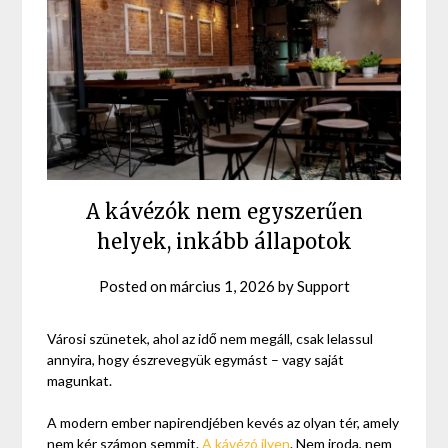
A kávézók nem egyszerűen
helyek, inkább állapotok
Posted on
március 1, 2026
by
Support
Városi szünetek, ahol az idő nem megáll, csak lelassul
annyira, hogy észrevegyük egymást – vagy saját
magunkat.
A modern ember napirendjében kevés az olyan tér, amely
nem kér számon semmit.
A kávézó ilyen
. Nem iroda, nem