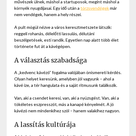
művészek ülnek, máshol a startuposok, megint máshol a
környék nyugdíjasai. Egy idő után a
törzsvendégek
már
nem vendégek, hanem a hely részei.
A pult mögül nézve a város keresztmetszete látszik:
reggeli rohanás, délelőtti lassulás, délutáni
beszélgetések, esti randik. Egyetlen nap alatt több élet
története fut át a kávégépen.
A választás szabadsága
A „kedvenc kávézó” fogalma valójában önismereti kérdés.
Olyan helyet keresünk, amelyben jól vagyunk – ahol a
kávé íze, a tér hangulata és a saját ritmusunk találkozik.
Van, aki a csendet keresi, van, aki a nyüzsgést. Van, aki a
tökéletes eszpresszót, más a kanapé kényelmét. A jó
kávézó nem mindenkihez szól – hanem valakihez nagyon.
A lassítás kultúrája