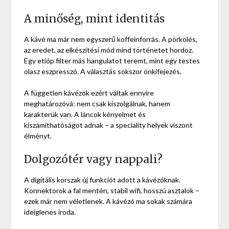
A minőség, mint identitás
A kávé ma már nem egyszerű koffeinforrás. A pörkölés,
az eredet, az elkészítési mód mind történetet hordoz.
Egy etióp filter más hangulatot teremt, mint egy testes
olasz eszpresszó. A választás sokszor önkifejezés.
A független kávézók ezért váltak ennyire
meghatározóvá: nem csak kiszolgálnak, hanem
karakterük van. A láncok kényelmet és
kiszámíthatóságot adnak – a speciality helyek viszont
élményt.
Dolgozótér vagy nappali?
A digitális korszak új funkciót adott a kávézóknak.
Konnektorok a fal mentén, stabil wifi, hosszú asztalok –
ezek már nem véletlenek. A kávézó ma sokak számára
ideiglenes iroda.