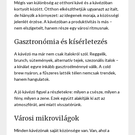
Mégis van különbség az otthoni kávé és a kávézóban
kortyolt között. Otthon elkészíthetjük ugyanazt az italt,
de hiányzik a környezet: az idegenek moraja, a közösségi
jelenlét érzése. A kávézóban a produktivitás is más –
nem elszigetelt, hanem része egy városi ritmusnak.
Gasztronómia és kísérletezés
A kávézó ma már nem csak italokról szól. Reggelik,
brunch, sütemények, alternatív tejek, szezonális italok –
a kínálat egyre inkább gasztroélménnyé válik. A cold
brew nyáron, a fűszeres latték télen nemcsak trendek,
hanem hangulatok.
A jó kávézó figyel a részletekre: milyen a csésze, milyen a
fény, milyen a zene. Ezek együtt alakítják ki azt az
atmoszférát, ami miatt visszatérünk.
Városi mikrovilágok
Minden kávézónak saját közönsége van. Van, ahol a