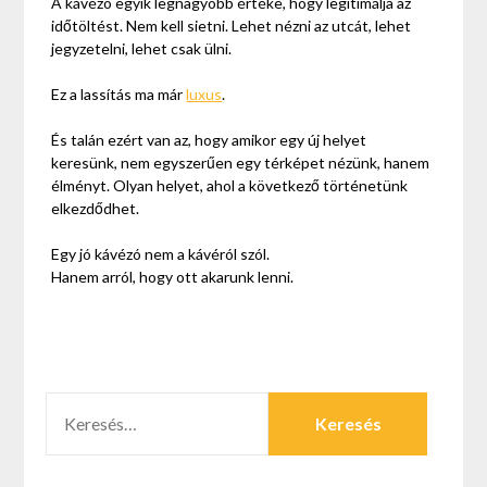
A kávézó egyik legnagyobb értéke, hogy legitimálja az
időtöltést. Nem kell sietni. Lehet nézni az utcát, lehet
jegyzetelni, lehet csak ülni.
Ez a lassítás ma már
luxus
.
És talán ezért van az, hogy amikor egy új helyet
keresünk, nem egyszerűen egy térképet nézünk, hanem
élményt. Olyan helyet, ahol a következő történetünk
elkezdődhet.
Egy jó kávézó nem a kávéról szól.
Hanem arról, hogy ott akarunk lenni.
KERESÉS: