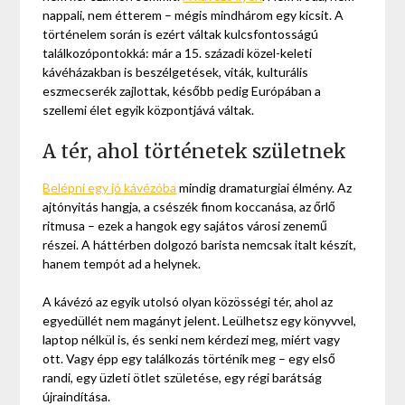
nappali, nem étterem – mégis mindhárom egy kicsit. A
történelem során is ezért váltak kulcsfontosságú
találkozópontokká: már a 15. századi közel-keleti
kávéházakban is beszélgetések, viták, kulturális
eszmecserék zajlottak, később pedig Európában a
szellemi élet egyik központjává váltak.
A tér, ahol történetek születnek
Belépni egy jó kávézóba
mindig dramaturgiai élmény. Az
ajtónyitás hangja, a csészék finom koccanása, az őrlő
ritmusa – ezek a hangok egy sajátos városi zenemű
részei. A háttérben dolgozó barista nemcsak italt készít,
hanem tempót ad a helynek.
A kávézó az egyik utolsó olyan közösségi tér, ahol az
egyedüllét nem magányt jelent. Leülhetsz egy könyvvel,
laptop nélkül is, és senki nem kérdezi meg, miért vagy
ott. Vagy épp egy találkozás történik meg – egy első
randi, egy üzleti ötlet születése, egy régi barátság
újraindítása.