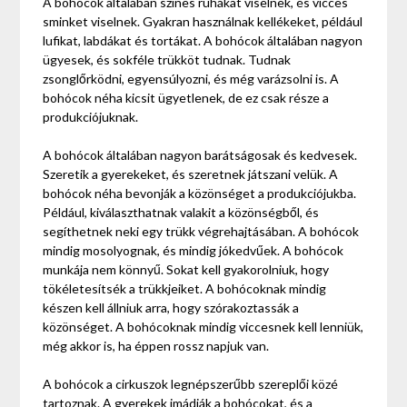
A bohócok általában színes ruhákat viselnek, és vicces
sminket viselnek. Gyakran használnak kellékeket, például
lufikat, labdákat és tortákat. A bohócok általában nagyon
ügyesek, és sokféle trükköt tudnak. Tudnak
zsonglőrködni, egyensúlyozni, és még varázsolni is. A
bohócok néha kicsit ügyetlenek, de ez csak része a
produkciójuknak.
A bohócok általában nagyon barátságosak és kedvesek.
Szeretik a gyerekeket, és szeretnek játszani velük. A
bohócok néha bevonják a közönséget a produkciójukba.
Például, kiválaszthatnak valakit a közönségből, és
segíthetnek neki egy trükk végrehajtásában. A bohócok
mindig mosolyognak, és mindig jókedvűek. A bohócok
munkája nem könnyű. Sokat kell gyakorolniuk, hogy
tökéletesítsék a trükkjeiket. A bohócoknak mindig
készen kell állniuk arra, hogy szórakoztassák a
közönséget. A bohócoknak mindig viccesnek kell lenniük,
még akkor is, ha éppen rossz napjuk van.
A bohócok a cirkuszok legnépszerűbb szereplői közé
tartoznak. A gyerekek imádják a bohócokat, és a