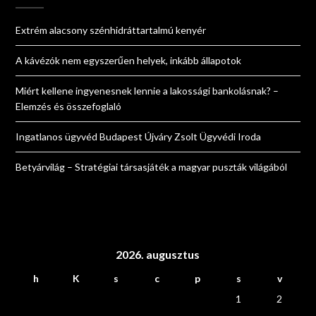
Extrém alacsony szénhidráttartalmú kenyér
A kávézók nem egyszerűen helyek, inkább állapotok
Miért kellene ingyenesnek lennie a lakossági bankolásnak? –
Elemzés és összefoglaló
Ingatlanos ügyvéd Budapest Újváry Zsolt Ügyvédi Iroda
Betyárvilág – Stratégiai társasjáték a magyar puszták világából
2026. augusztus
h
K
s
c
p
s
v
1
2