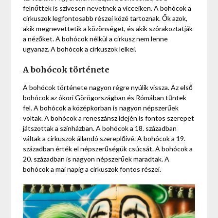
felnőttek is szívesen nevetnek a vicceiken. A bohócok a
cirkuszok legfontosabb részei közé tartoznak. Ők azok,
akik megnevettetik a közönséget, és akik szórakoztatják
a nézőket. A bohócok nélkül a cirkusz nem lenne
ugyanaz. A bohócok a cirkuszok lelkei.
A bohócok története
A bohócok története nagyon régre nyúlik vissza. Az első
bohócok az ókori Görögországban és Rómában tűntek
fel. A bohócok a középkorban is nagyon népszerűek
voltak. A bohócok a reneszánsz idején is fontos szerepet
játszottak a színházban. A bohócok a 18. században
váltak a cirkuszok állandó szereplőivé. A bohócok a 19.
században érték el népszerűségük csúcsát. A bohócok a
20. században is nagyon népszerűek maradtak. A
bohócok a mai napig a cirkuszok fontos részei.